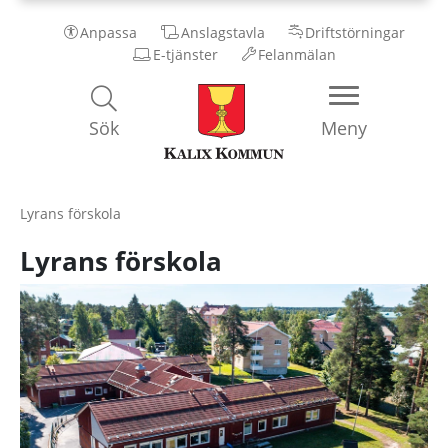
Anpassa
Anslagstavla
Driftstörningar
E-tjänster
Felanmälan
Kalix
Sök
Meny
Kommun
Lyrans förskola
Lyrans förskola