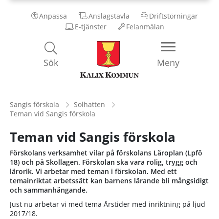
Anpassa
Anslagstavla
Driftstörningar
E-tjänster
Felanmälan
Kalix
Sök
Meny
Kommun
Sangis förskola
Solhatten
Teman vid Sangis förskola
Teman vid Sangis förskola
Förskolans verksamhet vilar på förskolans Läroplan (Lpfö
18) och på Skollagen. Förskolan ska vara rolig, trygg och
lärorik. Vi arbetar med teman i förskolan. Med ett
temainriktat arbetssätt kan barnens lärande bli mångsidigt
och sammanhängande.
Just nu arbetar vi med tema Årstider med inriktning på ljud
2017/18.