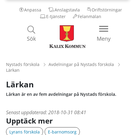
Anpassa
Anslagstavla
Driftstörningar
E-tjänster
Felanmälan
Kalix
Sök
Meny
Kommun
Nystads förskola
Avdelningar på Nystads förskola
Lärkan
Lärkan
Lärkan är en av fem avdelningar på Nystads förskola.
Senast uppdaterad:
2018-10-31 08:41
Upptäck mer
Lyrans förskola
E-barnomsorg