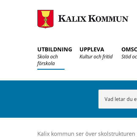
K
K
UTBILDNING
UPPLEVA
OMS
Skola och
Kultur och fritid
Stöd oc
förskola
Sök
Kalix kommun ser över skolstrukturen