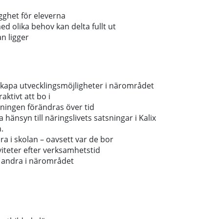
ygghet för eleverna
ed olika behov kan delta fullt ut
an ligger
h skapa utvecklingsmöjligheter i närområdet
aktivt att bo i
kningen förändras över tid
änsyn till näringslivets satsningar i Kalix
.
ra i skolan – oavsett var de bor
viteter efter verksamhetstid
h andra i närområdet