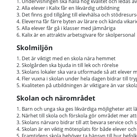
1. Undervisningen ska hålla hög kvalitet och ledas av
2. Alla elever i Kalix får en likvärdig utbildning
3. Det finns god tillgång till elevhälsa och stödresurs
4. Eleverna får färre byten av lärare och kända vikari
5. Alla elever får gå i klasser med jämnåriga
6. Kalix är en attraktiv arbetsgivare för skolpersonal
Skolmiljön
1. Det är viktigt med en skola nära hemmet
2. Skolgården ska bjuda in till lek och rörelse
3. Skolans lokaler ska vara utformade så att elever m
4. Fler vuxna i skolan under hela dagen bidrar till tr
5. Kvaliteten på utbildningen är viktigare än var skol
Skolan och närområdet
1. Barn och unga ska ges likvärdiga möjligheter att lä
2. Närhet till skola och förskola gör området mer attr
3. Skolans närvaro bidrar till att bevara service oc
4. Skolan är en viktig mötesplats för både elever oc
5. Framtidens skola behöver ta hänsyn till hur befol