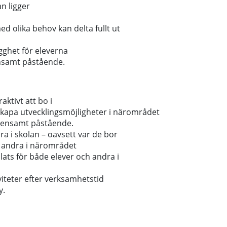
an ligger
ed olika behov kan delta fullt ut
ygghet för eleverna
nsamt påstående.
aktivt att bo i
h skapa utvecklingsmöjligheter i närområdet
mensamt påstående.
ra i skolan – oavsett var de bor
h andra i närområdet
ts för både elever och andra i
viteter efter verksamhetstid
y.