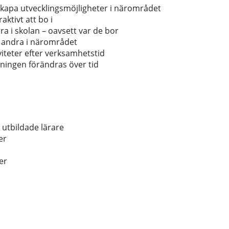
h skapa utvecklingsmöjligheter i närområdet
aktivt att bo i
ra i skolan – oavsett var de bor
h andra i närområdet
viteter efter verksamhetstid
olkningen förändras över tid
 utbildade lärare
er
er