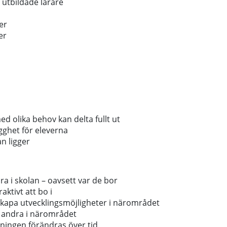
 utbildade lärare
er
er
ed olika behov kan delta fullt ut
ygghet för eleverna
an ligger
ra i skolan – oavsett var de bor
aktivt att bo i
h skapa utvecklingsmöjligheter i närområdet
h andra i närområdet
kningen förändras över tid