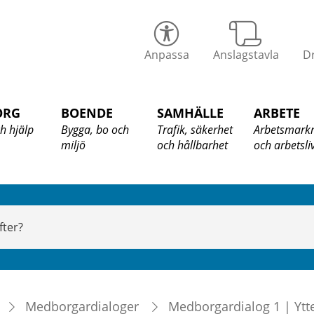
alix
Anpassa
Anslagstavla
Dr
ommun
ORG
BOENDE
SAMHÄLLE
ARBETE
h hjälp
Bygga, bo och
Trafik, säkerhet
Arbetsmark
miljö
och hållbarhet
och arbetsli
Medborgardialoger
Medborgardialog 1 | Ytt