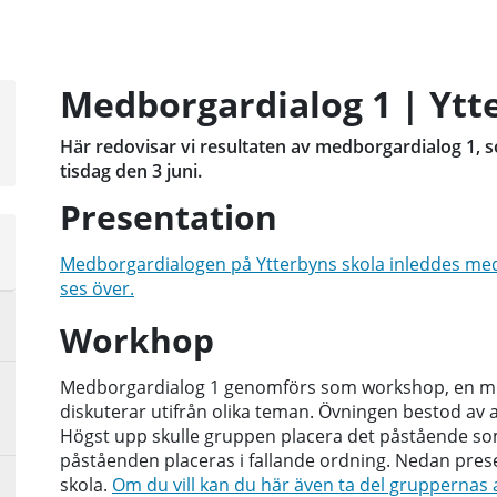
Medborgardialog 1 | Ytt
Här redovisar vi resultaten av medborgardialog 1, 
tisdag den 3 juni.
Presentation
a
Medborgardialogen på Ytterbyns skola inleddes med
sta
ses över.
å
Workhop
Medborgardialog 1 genomförs som workshop, en mode
diskuterar utifrån olika teman. Övningen bestod av a
Högst upp skulle gruppen placera det påstående som, 
påståenden placeras i fallande ordning. Nedan prese
skola.
Om du vill kan du här även ta del gruppernas