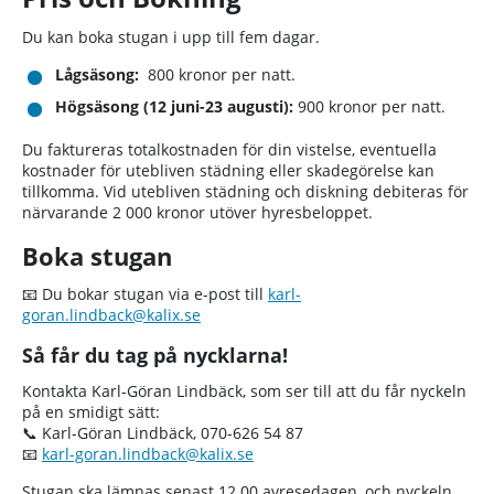
Du kan boka stugan i upp till fem dagar.
Lågsäsong:
800 kronor per natt.
Högsäsong (12 juni-23 augusti):
900 kronor per natt.
Du faktureras totalkostnaden för din vistelse, eventuella
kostnader för utebliven städning eller skadegörelse kan
tillkomma. Vid utebliven städning och diskning debiteras för
närvarande 2 000 kronor utöver hyresbeloppet.
Boka stugan
📧 Du bokar stugan via e-post till
karl-
goran.lindback@kalix.se
Så får du tag på nycklarna!
Kontakta Karl-Göran Lindbäck, som ser till att du får nyckeln
på en smidigt sätt:
📞 Karl-Göran Lindbäck, 070-626 54 87
📧
karl-goran.lindback@kalix.se
Stugan ska lämnas senast 12.00 avresedagen, och nyckeln