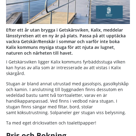
Efter ett år utan brygga i Getskärsviken, Kalix, meddelar
länsstyrelsen att en ny är på plats. Passa på att upptäcka
vackra Getskär/Renskär i sommar och varför inte boka
Kalix kommuns mysiga stuga för att njuta av lugnet,
naturen och närheten till havet.
I Getskärsviken ligger Kalix kommuns fyrbäddsstuga vilken
kan hyras av alla som är intresserade av att vistas i Kalix
skärgård.
Stugan är bland annat utrustad med gasolspis, gasolkylskåp
och kamin. I anslutning till byggnaden finns dessutom en
vedeldad bastu samt två torrtoaletter, varav en är
handikappanpassad. Ved finns i vedbod nära stugan. I
stugan finns sängar med filtar, bord, stolar
samt köksutrustning. Solpaneler ger stugan viss belysning.
Ta med eget dricksvatten och toalettpapper!
Pris och Bokning