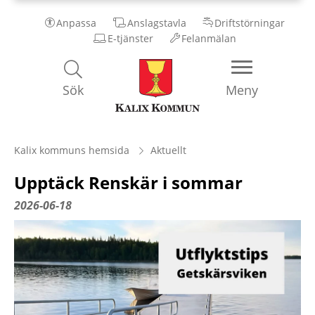
Anpassa
Anslagstavla
Driftstörningar
E-tjänster
Felanmälan
Kalix
Sök
Meny
Kommun
Kalix kommuns hemsida
Aktuellt
Upptäck Renskär i sommar
2026-06-18