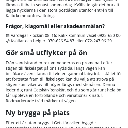
lämnas tillbaka senast samma dag. Kvällstid går det bra att
lägga nycklarna i den stora postlådan utanför entrén till
Kalix kommunförvaltning.
Frågor, klagomål eller skadeanmälan?
📅 Vardagar klockan 08–16: Kalix kommun växel 0923-650 00
🌙 Kvällar och helger: 070-626 54 87 eller 072-247 96 20
Gör små utflykter på ön
Från sandstranden rekommenderas en promenad efter
stigen till fiskeläget på öns sydsida, längs vägen kan
besökare även stanna till vid en gammal labyrint. I stället för
att fortsätta fram till fiskeläget, kan du välja att ströva på
stigen som viker av till höger längs med stenåsen. Denna
leder dig runt Getskär/Renskär, och du som går runt hela ön
får uppleva en förtrollande och variationsrik natur.
Rödmarkerade träd märker ut vägen.
Ny brygga på plats
Efter ett år utan brygga i Getskärsviken byggde