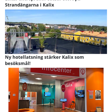
Strandängarna i Kalix
Ny hotellatsning stärker Kalix som
besöksmål!