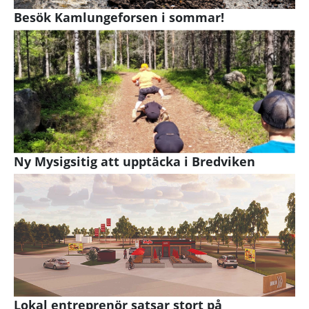
Besök Kamlungeforsen i sommar!
Ny Mysigsitig att upptäcka i Bredviken
Lokal entreprenör satsar stort på