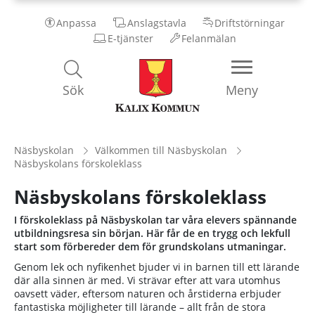
Anpassa
Anslagstavla
Driftstörningar
E-tjänster
Felanmälan
Kalix
Sök
Meny
Kommun
Näsbyskolan
Välkommen till Näsbyskolan
Näsbyskolans förskoleklass
Näsbyskolans förskoleklass
I förskoleklass på Näsbyskolan tar våra elevers spännande
utbildningsresa sin början. Här får de en trygg och lekfull
start som förbereder dem för grundskolans utmaningar.
Genom lek och nyfikenhet bjuder vi in barnen till ett lärande
där alla sinnen är med. Vi strävar efter att vara utomhus
oavsett väder, eftersom naturen och årstiderna erbjuder
fantastiska möjligheter till lärande – allt från de stora