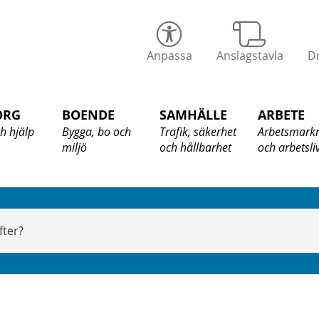
alix
Anpassa
Anslagstavla
Dr
ommun
ORG
BOENDE
SAMHÄLLE
ARBETE
h hjälp
Bygga, bo och
Trafik, säkerhet
Arbetsmark
miljö
och hållbarhet
och arbetsli