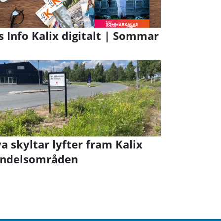
s Info Kalix digitalt | Sommar
a skyltar lyfter fram Kalix
ndelsområden