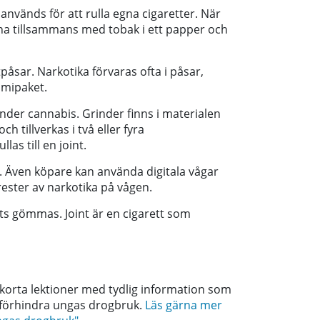
används för att rulla egna cigaretter. När
ana tillsammans med tobak i ett papper och
åsar. Narkotika förvaras ofta i påsar,
mmipaket.
nder cannabis. Grinder finns i materialen
ch tillverkas i två eller fyra
as till en joint.
a. Även köpare kan använda digitala vågar
rester av narkotika på vågen.
nts gömmas. Joint är en cigarett som
 korta lektioner med tydlig information som
 förhindra ungas drogbruk.
Läs gärna mer