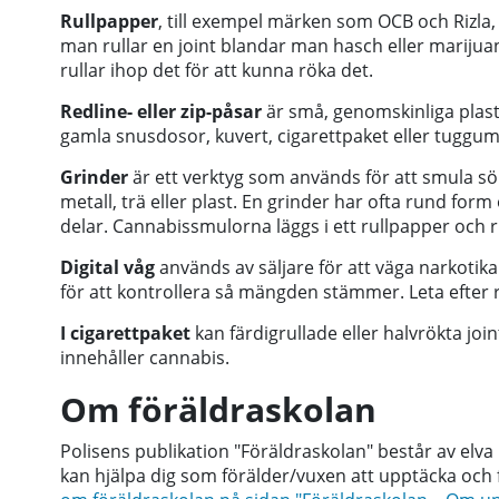
Rullpapper
, till exempel märken som OCB och Rizla, 
man rullar en joint blandar man hasch eller mariju
rullar ihop det för att kunna röka det.
Redline- eller zip-påsar
är små, genomskinliga plastp
gamla snusdosor, kuvert, cigarettpaket eller tuggu
Grinder
är ett verktyg som används för att smula sö
metall, trä eller plast. En grinder har ofta rund form o
delar. Cannabissmulorna läggs i ett rullpapper och rull
Digital våg
används av säljare för att väga narkotik
för att kontrollera så mängden stämmer. Leta efter 
I cigarettpaket
kan färdigrullade eller halvrökta joi
innehåller cannabis.
Om föräldraskolan
Polisens publikation "Föräldraskolan" består av elva
kan hjälpa dig som förälder/vuxen att upptäcka och