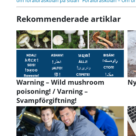
om föräldraskolan på sidan "Föräldraskolan – Om u
Rekommenderade artiklar
Warning – Wild mushroom
Ny
poisoning! / Varning –
Svampförgiftning!