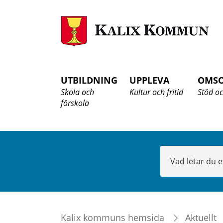
K
K
UTBILDNING
UPPLEVA
OMS
Skola och
Kultur och fritid
Stöd oc
förskola
Sök
Kalix kommuns hemsida
Aktuellt