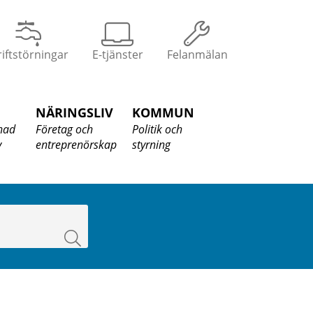
iftstörningar
E-tjänster
Felanmälan
NÄRINGSLIV
KOMMUN
nad
Företag och
Politik och
v
entreprenörskap
styrning
Sök