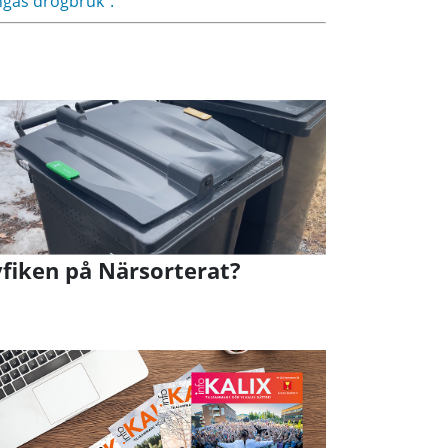
ngas drogbruk".
fiken på Närsorterat?