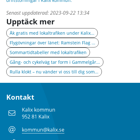
driftstörningar i Kalix kommun.
Senast uppdaterad:
2023-09-22 13:34
Upptäck mer
Åk gratis med lokaltrafiken under Kalix...
Flygövningar över länet: Ramstein Flag ...
Sommartidtabeller med lokaltrafiken
Gång- och cykelväg tar form i Gammelgår...
Rulla klokt – nu vänder vi oss till dig som...
Kontakt
Kalix kommun
952 81 Kalix
kommun@kalix.se