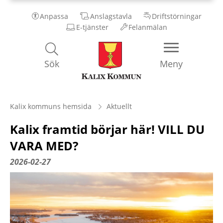
Anpassa
Anslagstavla
Driftstörningar
E-tjänster
Felanmälan
Kalix
Sök
Meny
Kommun
Kalix kommuns hemsida
Aktuellt
Kalix framtid börjar här! VILL DU
VARA MED?
2026-02-27