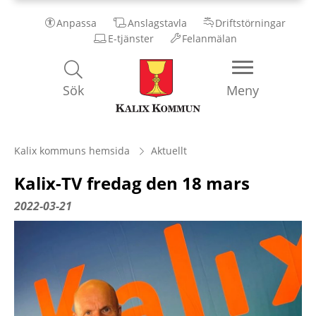
Anpassa
Anslagstavla
Driftstörningar
E-tjänster
Felanmälan
Kalix
Sök
Meny
Kommun
Kalix kommuns hemsida
Aktuellt
Kalix-TV fredag den 18 mars
2022-03-21