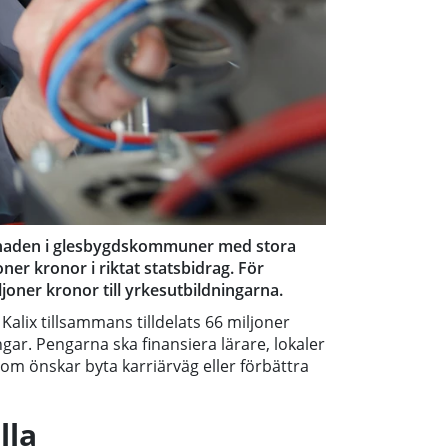
rknaden i glesbygdskommuner med stora
oner kronor i riktat statsbidrag. För
oner kronor till yrkesutbildningarna.
Kalix tillsammans tilldelats 66 miljoner
gar. Pengarna ska finansiera lärare, lokaler
som önskar byta karriärväg eller förbättra
lla