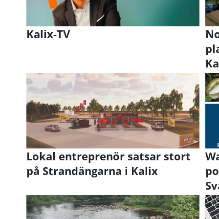
Kalix-TV
No
pl
Ka
Lokal entreprenör satsar stort
Wa
på Strandängarna i Kalix
po
Sv