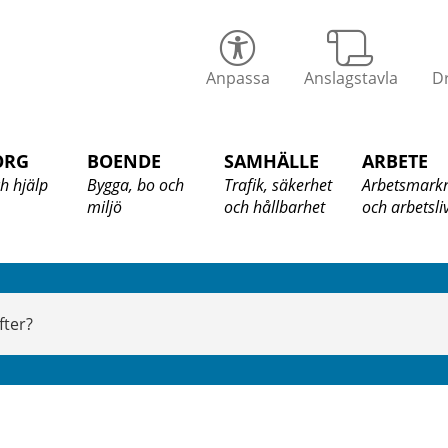
alix
Anpassa
Anslagstavla
Dr
ommun
ORG
BOENDE
SAMHÄLLE
ARBETE
h hjälp
Bygga, bo och
Trafik, säkerhet
Arbetsmark
miljö
och hållbarhet
och arbetsli