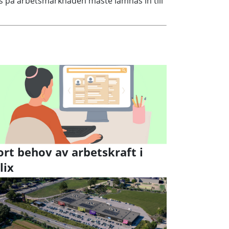
ts på arbetsmarknaden måste lämnas in till
ort behov av arbetskraft i
lix