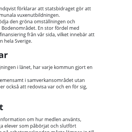
qvist förklarar att statsbidraget gör att
mmunala vuxenutbildningen.
tödja den gröna omställningen och
 och Bodenområdet. En stor fördel med
nansiering från vår sida, vilket innebär att
n hela Sverige.
ar
ningen i länet, har varje kommun gjort en
ka gemensamt i samverkansområdet utan
r också att redovisa var och en för sig,
t
information om hur medlen använts,
a elever som påbörjat och slutfört