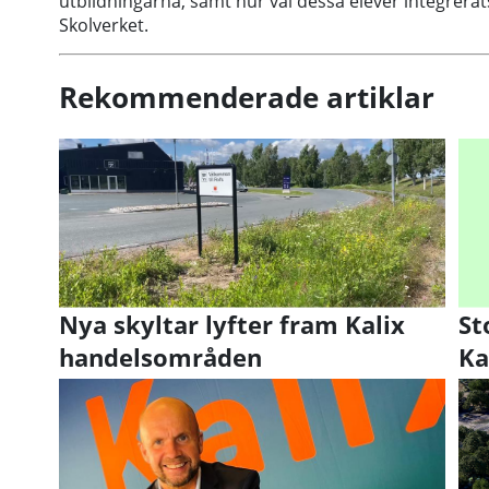
utbildningarna, samt hur väl dessa elever integrera
Skolverket.
Rekommenderade artiklar
Nya skyltar lyfter fram Kalix
St
handelsområden
Ka