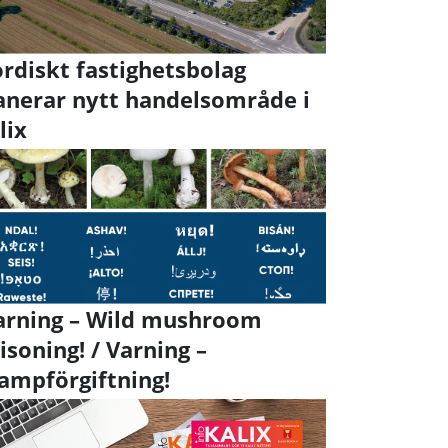
rdiskt fastighetsbolag
anerar nytt handelsområde i
lix
rning – Wild mushroom
isoning! / Varning –
ampförgiftning!