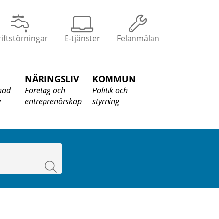
iftstörningar
E-tjänster
Felanmälan
NÄRINGSLIV
KOMMUN
nad
Företag och
Politik och
v
entreprenörskap
styrning
Sök