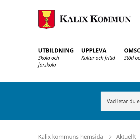
K
K
UTBILDNING
UPPLEVA
OMS
Skola och
Kultur och fritid
Stöd oc
förskola
Sök
Kalix kommuns hemsida
Aktuellt