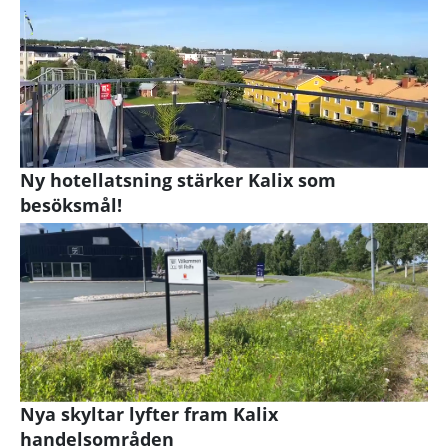
Ny hotellatsning stärker Kalix som
besöksmål!
Nya skyltar lyfter fram Kalix
handelsområden