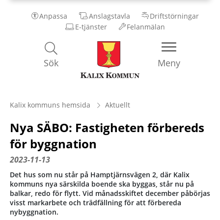
Anpassa
Anslagstavla
Driftstörningar
E-tjänster
Felanmälan
Kalix
Sök
Meny
Kommun
Kalix kommuns hemsida
Aktuellt
Nya SÄBO: Fastigheten förbereds
för byggnation
2023-11-13
Det hus som nu står på Hamptjärnsvägen 2, där Kalix
kommuns nya särskilda boende ska byggas, står nu på
balkar, redo för flytt. Vid månadsskiftet december påbörjas
visst markarbete och trädfällning för att förbereda
nybyggnation.