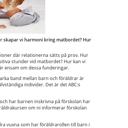
Hur skapar vi harmoni kring matbordet? Hur
tioner där relationerna sätts på prov. Hur
sitiva stunder vid matbordet? Hur kan vi
r är ensam om dessa funderingar.
tarka band mellan barn och föräldrar är
älvständiga individer. Det är det ABC:s
 och har barnen inskrivna på förskolan har
öräldrakursen om ni informerar förskolan
a vuxna som har föräldrarollen till barn i