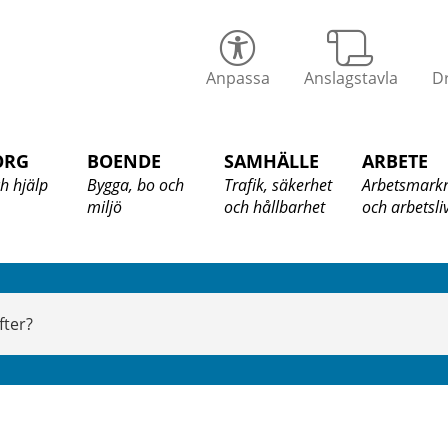
alix
Anpassa
Anslagstavla
Dr
ommun
ORG
BOENDE
SAMHÄLLE
ARBETE
h hjälp
Bygga, bo och
Trafik, säkerhet
Arbetsmark
miljö
och hållbarhet
och arbetsli