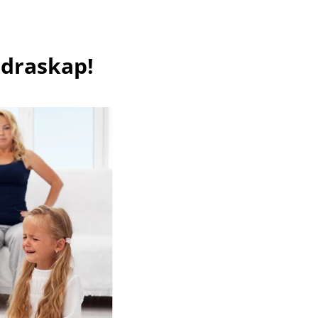
äldraskap!