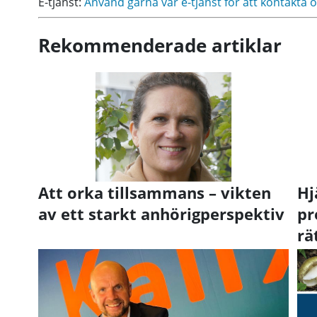
E-tjänst:
Använd gärna vår e-tjänst för att kontakta o
Rekommenderade artiklar
Att orka tillsammans – vikten
Hj
av ett starkt anhörigperspektiv
pr
rä