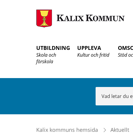
K
K
UTBILDNING
UPPLEVA
OMS
Skola och
Kultur och fritid
Stöd oc
förskola
Sök
Kalix kommuns hemsida
Aktuellt