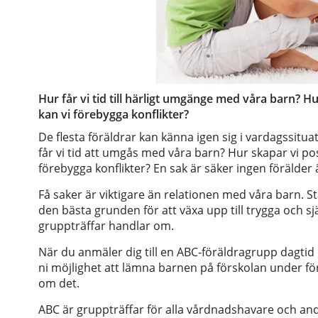
Hur får vi tid till härligt umgänge med våra barn? 
kan vi förebygga konflikter?
De flesta föräldrar kan känna igen sig i vardagssitua
får vi tid att umgås med våra barn? Hur skapar vi po
förebygga konflikter? En sak är säker ingen förälde
Få saker är viktigare än relationen med våra barn. S
den bästa grunden för att växa upp till trygga och sj
gruppträffar handlar om.
När du anmäler dig till en ABC-föräldragrupp dagtid
ni möjlighet att lämna barnen på förskolan under f
om det.
ABC är gruppträffar för alla vårdnadshavare och andr