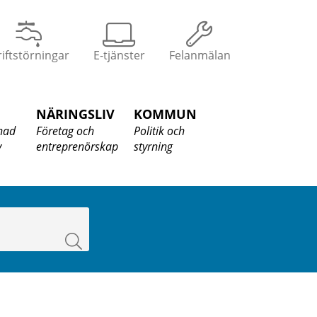
iftstörningar
E-tjänster
Felanmälan
NÄRINGSLIV
KOMMUN
nad
Företag och
Politik och
v
entreprenörskap
styrning
Sök