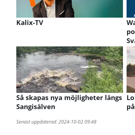
Kalix-TV
Wa
po
Sv
Så skapas nya möjligheter längs
Lo
Sangisälven
på
Senast uppdaterad:
2024-10-02 09:48