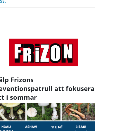
ss.
älp Frizons
eventionspatrull att fokusera
tt i sommar