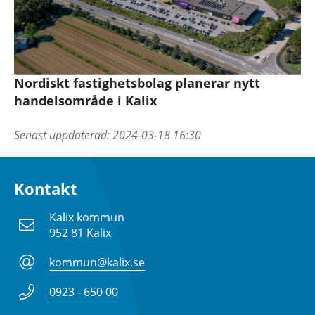
Nordiskt fastighetsbolag planerar nytt
handelsområde i Kalix
Senast uppdaterad:
2024-03-18 16:30
Kontakt
Kalix kommun
952 81 Kalix
kommun@kalix.se
0923 - 650 00