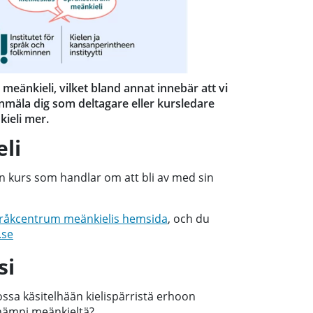
eänkieli, vilket bland annat innebär att vi
nmäla dig som deltagare eller kursledare
ieli mer.
li
en kurs som handlar om att bli av med sin
Språkcentrum meänkielis hemsida
, och du
.se
si
jossa käsitelhään kielispärristä erhoon
enämpi meänkieltä?