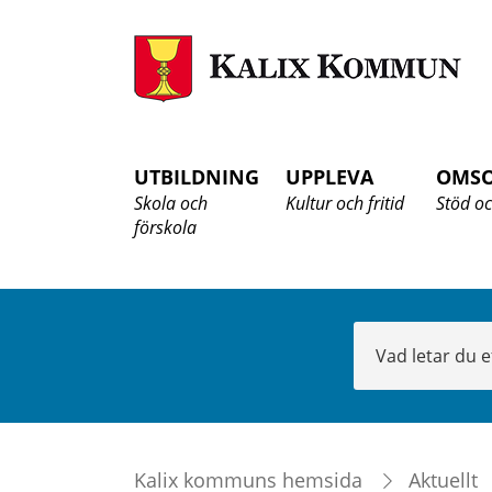
K
K
UTBILDNING
UPPLEVA
OMS
Skola och
Kultur och fritid
Stöd oc
förskola
Sök
Kalix kommuns hemsida
Aktuellt