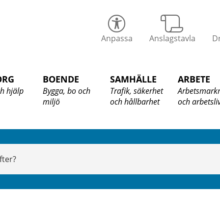
alix
Anpassa
Anslagstavla
Dr
ommun
ORG
BOENDE
SAMHÄLLE
ARBETE
h hjälp
Bygga, bo och
Trafik, säkerhet
Arbetsmark
miljö
och hållbarhet
och arbetsli