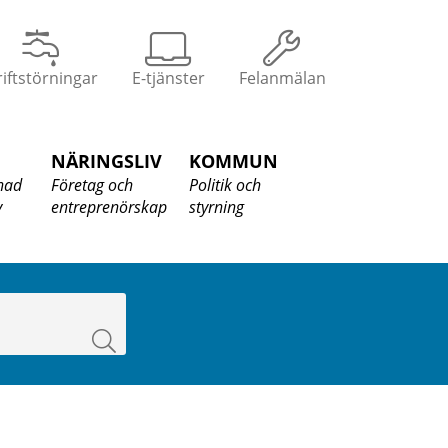
iftstörningar
E-tjänster
Felanmälan
NÄRINGSLIV
KOMMUN
nad
Företag och
Politik och
v
entreprenörskap
styrning
Sök