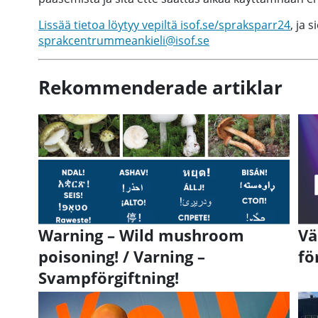
Lissää tietoa löytyy vepiltä isof.se/spraksparr24
, ja 
sprakcentrummeankieli@isof.se
Rekommenderade artiklar
Warning – Wild mushroom
Vä
poisoning! / Varning –
fö
Svampförgiftning!