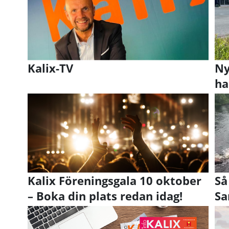
Kalix-TV
Ny
ha
Kalix Föreningsgala 10 oktober
Så
– Boka din plats redan idag!
Sa