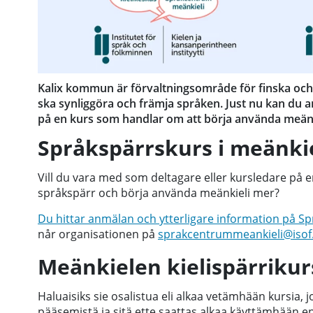
Kalix kommun är förvaltningsområde för finska och m
ska synliggöra och främja språken. Just nu kan du a
på en kurs som handlar om att börja använda meänk
Språkspärrskurs i meänkie
Vill du vara med som deltagare eller kursledare på 
språkspärr och börja använda meänkieli mer?
Du hittar anmälan och ytterligare information på 
når organisationen på
sprakcentrummeankieli@isof
Meänkielen kielispärrikur
Haluaisiks sie osalistua eli alkaa vetämhään kursia, 
pääsemistä ja sitä ette saattas alkaa käyttämhään 