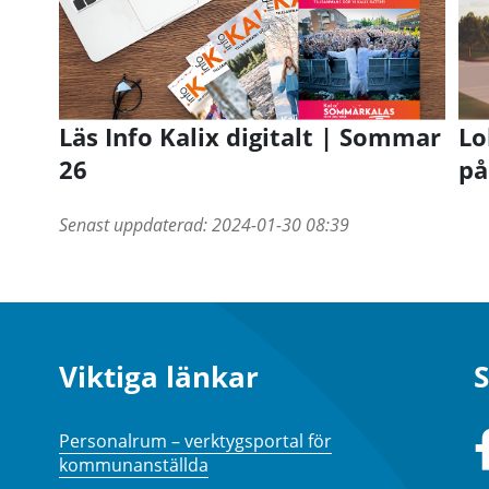
Läs Info Kalix digitalt | Sommar
Lo
26
på
Senast uppdaterad:
2024-01-30 08:39
Viktiga länkar
S
Personalrum – verktygsportal för
kommunanställda