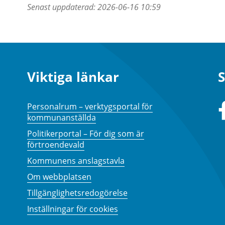
Senast uppdaterad:
2026-06-16 10:59
Viktiga länkar
S
Personalrum – verktygsportal för
kommunanställda
Politikerportal – För dig som är
förtroendevald
Kommunens anslagstavla
Om webbplatsen
Tillgänglighetsredogörelse
Inställningar för cookies