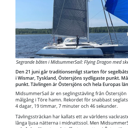
Segrande båten i MidsummerSail: Flying Dragon med sk
Den 21 juni går traditionsenligt starten för segelb
i Wismar, Tyskland, Östersjöns sydligaste punkt. Må
punkt. Tävlingen är Östersjöns och hela Europas län
MidsummerSail är en seglingstävling från Östersjön s
målgång i Töre hamn. Rekordet för snabbast seglats
4 dagar, 19 timmar, 7 minuter och 46 sekunder.
Tävlingssträckan har kallats ett av världens vackra
långa ljusa nätterna i midnattssol. Men MidsummerSai