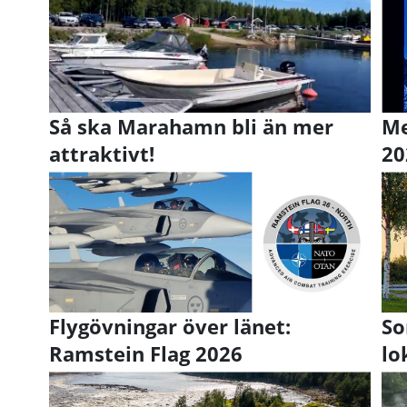
Så ska Marahamn bli än mer
Me
attraktivt!
20
Flygövningar över länet:
So
Ramstein Flag 2026
lo