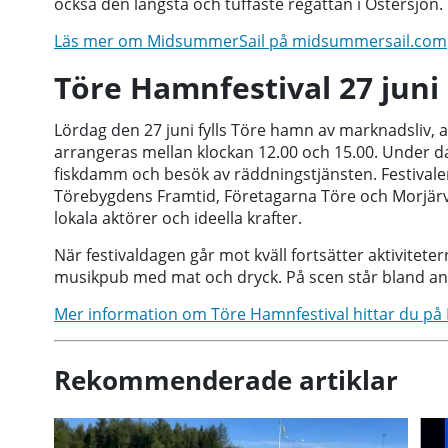
också den längsta och tuffaste regattan i Östersjön.
Läs mer om MidsummerSail på midsummersail.com
Töre Hamnfestival 27 juni
Lördag den 27 juni fylls Töre hamn av marknadsliv, 
arrangeras mellan klockan 12.00 och 15.00. Under d
fiskdamm och besök av räddningstjänsten. Festival
Törebygdens Framtid, Företagarna Töre och Morjär
lokala aktörer och ideella krafter.
När festivaldagen går mot kväll fortsätter aktivitete
musikpub med mat och dryck. På scen står bland 
Mer information om Töre Hamnfestival hittar du på
Rekommenderade artiklar