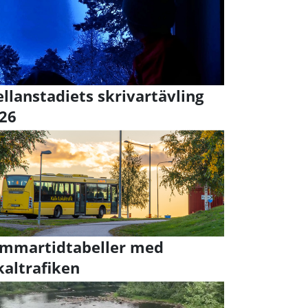
llanstadiets skrivartävling
26
mmartidtabeller med
kaltrafiken