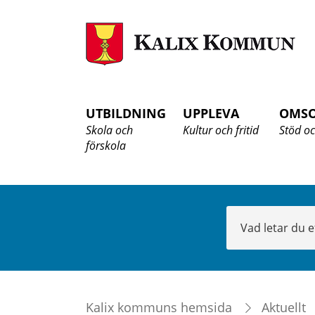
K
K
UTBILDNING
UPPLEVA
OMS
Skola och
Kultur och fritid
Stöd oc
förskola
Sök
Kalix kommuns hemsida
Aktuellt