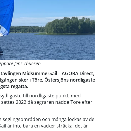
eppare Jens Thuesen.
åtstävlingen MidsummerSail – AGORA Direct,
lgången sker i Töre, Östersjöns nordligaste
gsta regatta.
ydligaste till nordligaste punkt, med
 sattes 2022 då segraren nådde Töre efter
ste seglingsområden och många lockas av de
l är inte bara en vacker sträcka, det är