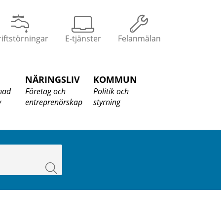
iftstörningar
E-tjänster
Felanmälan
NÄRINGSLIV
KOMMUN
nad
Företag och
Politik och
v
entreprenörskap
styrning
Sök