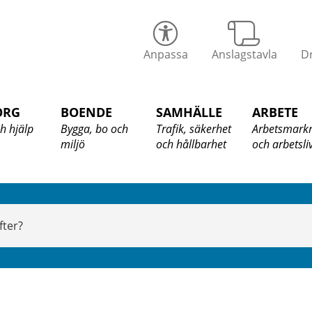
alix
Anpassa
Anslagstavla
Dr
ommun
ORG
BOENDE
SAMHÄLLE
ARBETE
h hjälp
Bygga, bo och
Trafik, säkerhet
Arbetsmark
miljö
och hållbarhet
och arbetsli